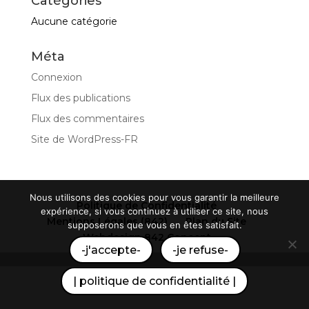
Catégories
Aucune catégorie
Méta
Connexion
Flux des publications
Flux des commentaires
Site de WordPress-FR
Nous utilisons des cookies pour vous garantir la meilleure
Politique de Confidentialité
expérience, si vous continuez à utiliser ce site, nous
Mentions Légales (842)
Plan du Site
supposerons que vous en êtes satisfait.
Webdesign 842 Concept
-j'accepte-
-je refuse-
| politique de confidentialité |